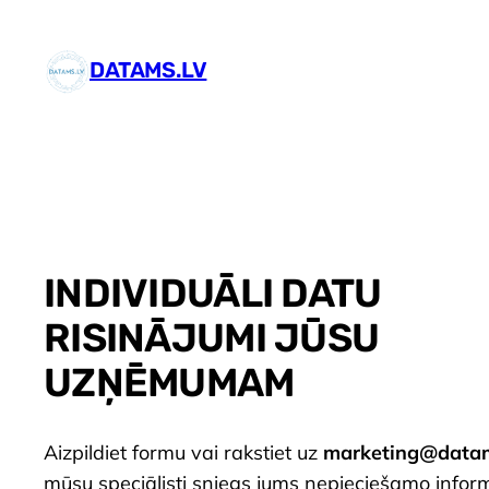
Pāriet
uz
DATAMS.LV
saturu
INDIVIDUĀLI DATU
RISINĀJUMI JŪSU
UZŅĒMUMAM
Aizpildiet formu vai rakstiet uz
marketing@datam
mūsu speciālisti sniegs jums nepieciešamo infor