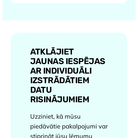
ATKLĀJIET
JAUNAS IESPĒJAS
AR INDIVIDUĀLI
IZSTRĀDĀTIEM
DATU
RISINĀJUMIEM
Uzziniet, kā mūsu
piedāvātie pakalpojumi var
stiprināt jūsu lēmumu