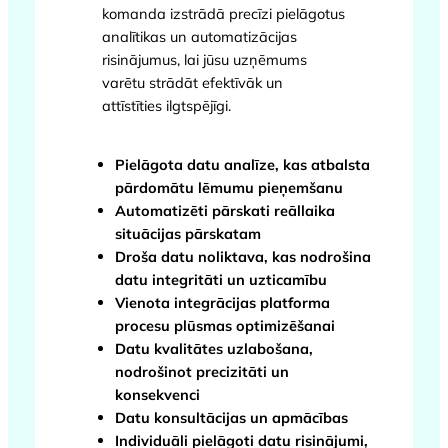
komanda izstrādā precīzi pielāgotus
analītikas un automatizācijas
risinājumus, lai jūsu uzņēmums
varētu strādāt efektīvāk un
attīstīties ilgtspējīgi.
Pielāgota datu analīze, kas atbalsta
pārdomātu lēmumu pieņemšanu
Automatizēti pārskati reāllaika
situācijas pārskatam
Droša datu noliktava, kas nodrošina
datu integritāti un uzticamību
Vienota integrācijas platforma
procesu plūsmas optimizēšanai
Datu kvalitātes uzlabošana,
nodrošinot precizitāti un
konsekvenci
Datu konsultācijas un apmācības
Individuāli pielāgoti datu risinājumi,