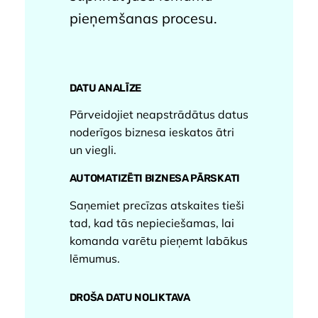
pieņemšanas procesu.
DATU ANALĪZE
Pārveidojiet neapstrādātus datus
noderīgos biznesa ieskatos ātri
un viegli.
AUTOMATIZĒTI BIZNESA PĀRSKATI
Saņemiet precīzas atskaites tieši
tad, kad tās nepieciešamas, lai
komanda varētu pieņemt labākus
lēmumus.
DROŠA DATU NOLIKTAVA