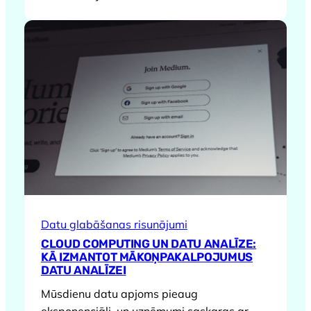
Datu glabāšanas risunājumi
CLOUD COMPUTING UN DATU ANALĪZE:
KĀ IZMANTOT MĀKOŅPAKALPOJUMUS
DATU ANALĪZEI
Mūsdienu datu apjoms pieaug
eksponenciāli, un uzņēmumi saskaras ar